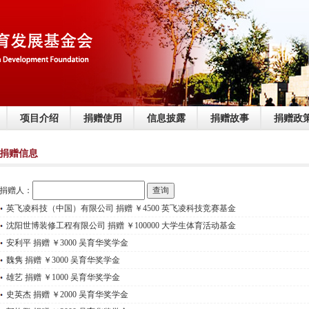
项目介绍
捐赠使用
信息披露
捐赠故事
捐赠政
捐赠信息
捐赠人：
英飞凌科技（中国）有限公司 捐赠 ￥4500 英飞凌科技竞赛基金
沈阳世博装修工程有限公司 捐赠 ￥100000 大学生体育活动基金
安利平 捐赠 ￥3000 吴育华奖学金
魏隽 捐赠 ￥3000 吴育华奖学金
雄艺 捐赠 ￥1000 吴育华奖学金
史英杰 捐赠 ￥2000 吴育华奖学金