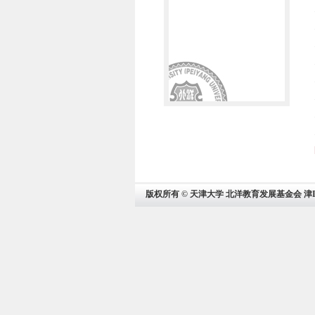
版权所有 © 天津大学 北洋教育发展基金会 津ICP