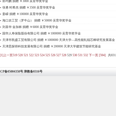
郭均鹏 捐赠 ￥3000 吴育华奖学金
张勇 时希杰 捐赠 ￥3500 吴育华奖学金
姜嵘 捐赠 ￥100000 吴育华奖学金
海口农工贸（罗牛山） 捐赠 ￥50000 吴育华奖学金
刘喜华 金加林 捐赠 ￥6000 吴育华奖学金
国华人寿保险股份有限公司 捐赠 ￥1000000 吴育华奖学金
天津市凯盛工贸有限公司 捐赠 ￥1000000 天津大学—高性能轧辊芯棒研究发展基金
天津思探得科技发展有限公司 捐赠 ￥200000 天津大学建筑节能研究基金
[1]
上一页
519
520
521
522
523
524
525
526
527
528
529
530
531
532
下一页
[594]
共831
备05004358号 津教备0316号