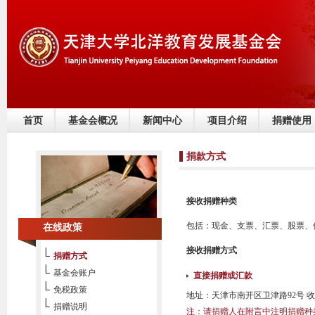
首页
基金会概况
新闻中心
项目介绍
捐赠使用
捐款方式
接收捐赠种类
包括：现金、支票、汇票、股票、
在线政策
接收捐赠方式
捐赠方式
基金会账户
直接捐赠或汇款
免税政策
地址：天津市南开区卫津路92号 收
捐赠说明
注：请捐赠人在附言中注明捐赠种